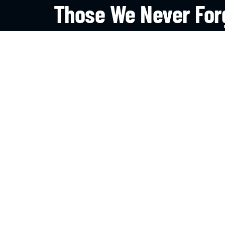
Those We Never For
Were The Ones That We
On The Field.
HAZTE SOCIO
CONTACTO
EL
Cont
Avenida del Valle 11.300,