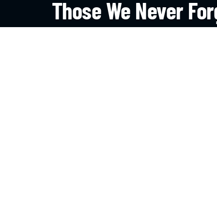
Those We Never For
Were The Ones That We
On The Field.
HAZTE SOCIO
CONTACTO
EL
Cont
Avenida del Valle 11.300,