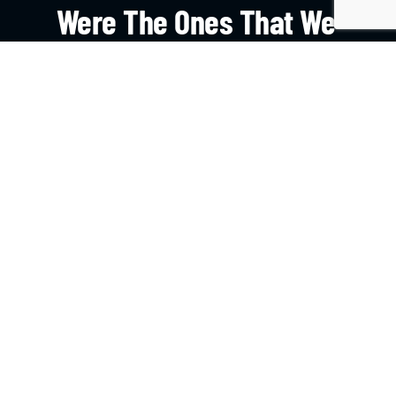
Were The Ones That We
Learnt On The Field.
HAZTE SOCIO
CONTACTO
Avenida del Valle 11.300, Colina, RM