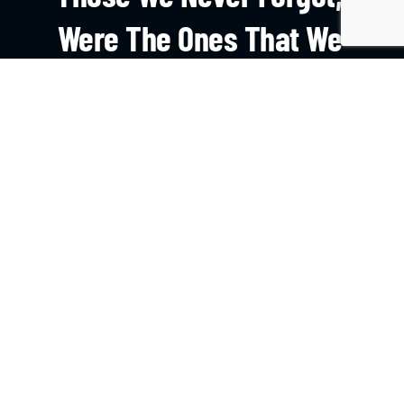
Were The Ones That We
Learnt On The Field.
HAZTE SOCIO
CONTACTO
Avenida del Valle 11.300, Colina, RM