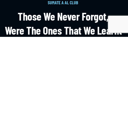
SUMATE A AL CLUB
Those We Never Forgot,
Were The Ones That We Learnt
On The Field.
HAZTE SOCIO
CONTACTO
Avenida del Valle 11.300, Colina, RM